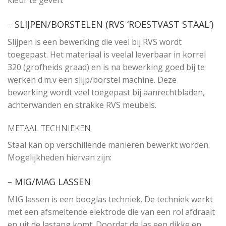
kleur te geven.
–
SLIJPEN/BORSTELEN (RVS ‘ROESTVAST STAAL’)
Slijpen is een bewerking die veel bij RVS wordt
toegepast. Het materiaal is veelal leverbaar in korrel
320 (grofheids graad) en is na bewerking goed bij te
werken d.m.v een slijp/borstel machine. Deze
bewerking wordt veel toegepast bij aanrechtbladen,
achterwanden en strakke RVS meubels.
METAAL TECHNIEKEN
Staal kan op verschillende manieren bewerkt worden.
Mogelijkheden hiervan zijn:
–
MIG/MAG LASSEN
MIG lassen is een booglas techniek. De techniek werkt
met een afsmeltende elektrode die van een rol afdraait
en uit de lastang komt. Doordat de las een dikke en