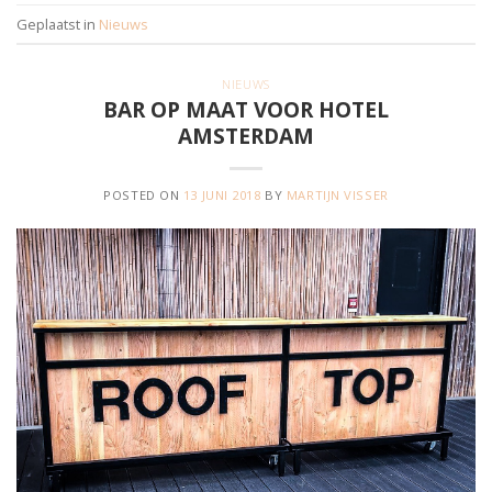
Geplaatst in
Nieuws
NIEUWS
BAR OP MAAT VOOR HOTEL
AMSTERDAM
POSTED ON
13 JUNI 2018
BY
MARTIJN VISSER