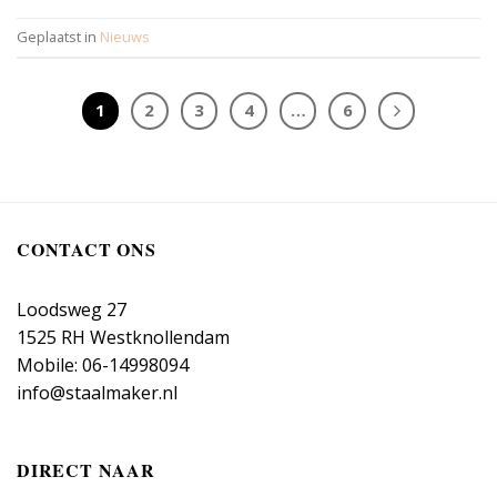
Geplaatst in
Nieuws
1
2
3
4
…
6
CONTACT ONS
Loodsweg 27
1525 RH Westknollendam
Mobile: 06-14998094
info@staalmaker.nl
DIRECT NAAR