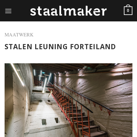
Skip
to
0
content
MAATWERK
STALEN LEUNING FORTEILAND