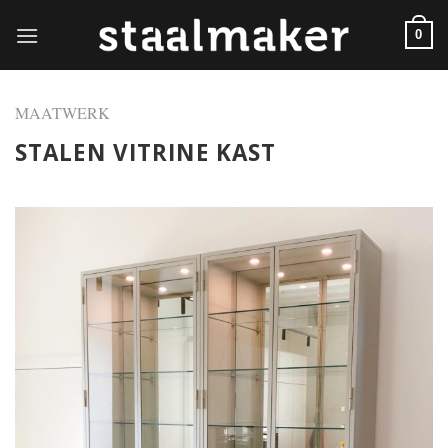
Skip
to
0
content
MAATWERK
STALEN VITRINE KAST